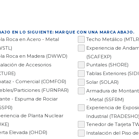
BAJO EN LO SIGUIENTE: MARQUE CON UNA MARCA ABAJO.
la Roca en Acero - Metal
Techo Metálico (MTLR
WSTL)
Experiencia de Andam
la Roca en Madera (DWWD)
(SCAFEXP)
talación de Accesorios
Puntales (SHORE)
XTURE)
Tablas Exteriores (SID
ataz - Comercial (COMFOR)
Solar (SOLAR)
bles/Particiones (FURNPAR)
Armadura de Montant
lante - Espuma de Rociar
- Metal (SSFRM)
SSPR)
Experiencia de Exposi
eriencia de Planta Nuclear
Industrial (TRADESHO
UKE)
Tenedor de Tarjeta T
rta Elevada (OHDR)
Instalación del Piso d