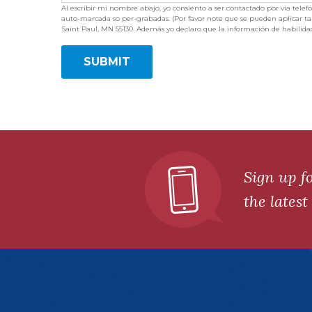
Al escribir mi nombre abajo, yo consiento a ser contactado por via telef
auto-marcada so per-grabadas. (Por favor note que se pueden aplicar tar
Saint Paul, MN 55130. Además yo declaro que la información de habilida
SUBMIT
Sign up f
the lates