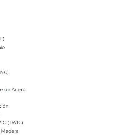
F)
io
ING)
e de Acero
ción
)
WIC (TWIC)
e Madera