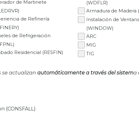
rador de Martinete
(WDFLR)
LEDRVR)
Armadura de Madera
eriencia de Refinería
Instalación de Ventan
FINERY)
(WINDOW)
eles de Refrigeración
ARC
EFPNL)
MIG
bado Residencial (RESFIN)
TIG
s se actualizan
automáticamente a través del sistem
a
ion (CONSFALL)