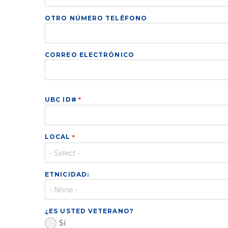
OTRO NÚMERO TELÉFONO
CORREO
CORREO ELECTRÓNICO
ELECTRÓNICO
UBC ID#
LOCAL
Toggle
Options
ETNICIDAD:
Toggle
Options
¿ES USTED VETERANO?
Sí