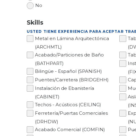
No
Skills
USTED TIENE EXPERIENCIA PARA ACEPTAR TRA
Metal en Lámina Arquitectónica
Tab
(ARCHMTL)
(D
Acabado/Particiones de Baño
Tab
(BATHPART)
Ins
Bilingüe - Español (SPANISH)
(FI
Puentes/Carretera (BRIDGEHH)
Cap
Instalación de Ebanistería
Mue
(CABINET)
Ais
Techos - Acústicos (CEILING)
(IN
Ferretería/Puertas Comerciales
Exp
(DRHDW)
(N
Acabado Comercial (COMFIN)
Pue