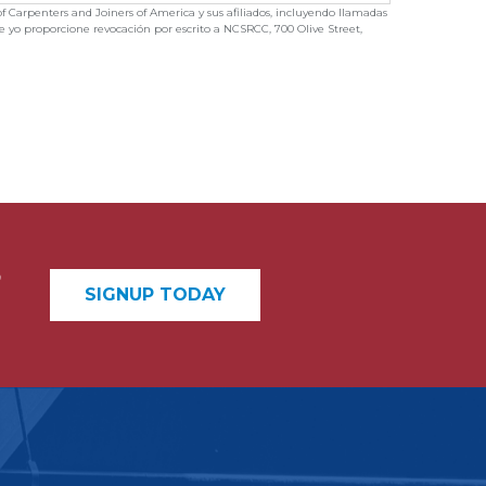
of Carpenters and Joiners of America y sus afiliados, incluyendo llamadas
e yo proporcione revocación por escrito a NCSRCC, 700 Olive Street,
o
SIGNUP TODAY