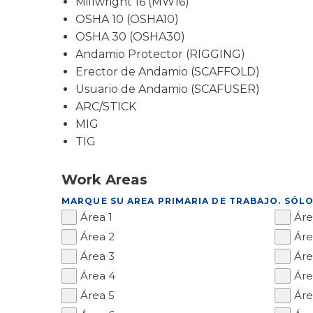
Millwright 16 (MW16)
OSHA 10 (OSHA10)
OSHA 30 (OSHA30)
Andamio Protector (RIGGING)
Erector de Andamio (SCAFFOLD)
Usuario de Andamio (SCAFUSER)
ARC/STICK
MIG
TIG
Work Areas
MARQUE SU AREA PRIMARIA DE TRABAJO. SÓL
Área 1
Áre
Área 2
Áre
Área 3
Áre
Área 4
Áre
Área 5
Áre