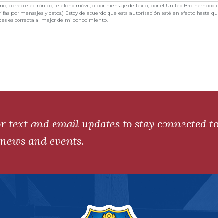
óno, correo electrónico, teléfono móvil, o por mensaje de texto, por el United Brotherhood 
ifas por mensajes y datos.) Estoy de acuerdo que esta autorízación esté en efecto hasta qu
des es correcta al major de mi conocimiento.
or text and email updates to stay connected t
t news and events.