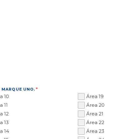
O MARQUE UNO.
a 10
Área 19
a 11
Área 20
a 12
Área 21
a 13
Área 22
a 14
Área 23